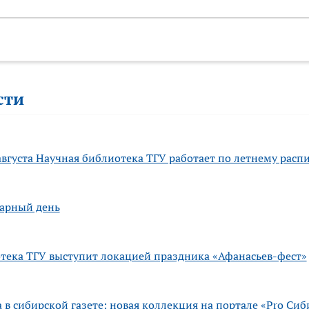
сти
августа Научная библиотека ТГУ работает по летнему рас
тарный день
тека ТГУ выступит локацией праздника «Афанасьев-фест»
 в сибирской газете: новая коллекция на портале «Pro Сиб