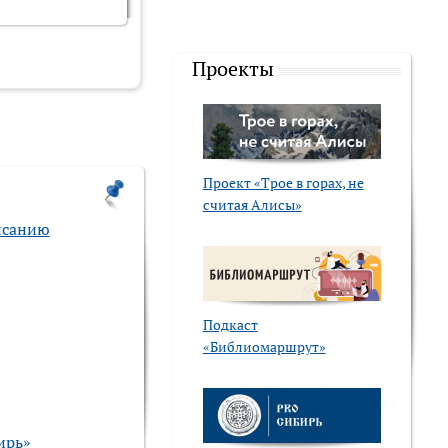
Проекты
Проект «Трое в горах, не
считая Алисы»
писанию
Подкаст
«Библиомаршрут»
ирь»