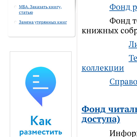
Фонд р
МБА. Заказать книгу,
статью
Фонд темат
Замена утерянных книг
книжных соб
Л
Т
коллекции
Справо
Фонд читал
доступа)
Информаци