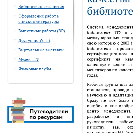
Библиотечные занятия
библиоте
Оформление работ и
списков литературы
Система менеджмент
Выпускные работы (ВР)
библиотеке ТГУ в с
международных станд
Доступ по Wi-Fi
свою историю с 2003 г
библиотеки прошл
Виртуальные выставки
сертификационном ц
сертификат на ква
Музеи ТГУ
качеству» и вошли в 
Языковые клубы
менеджеров по качеств
года).
Рабочая группа шаг з
стандартов, проводил
изучению и адаптации
Сразу не все было 
ошибок и «не изобре
центр менеджмента
разработке и вн
руководитель рабо
качеству, зав. о
каталогизации И.Г. Жо