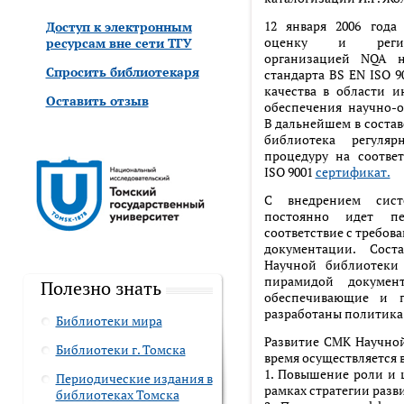
12 января 2006 года
Доступ к электронным
оценку и регис
ресурсам вне сети ТГУ
организацией NQA н
Спросить библиотекаря
стандарта BS EN ISO 
качества в области 
Оставить отзыв
обеспечения научно-о
В дальнейшем в соста
библиотека регуля
процедуру на соответ
ISO 9001
сертификат.
С внедрением сист
постоянно идет п
соответствие с требов
документации. Сост
Научной библиотеки 
пирамидой документ
Полезно знать
обеспечивающие и п
разработаны политика 
Библиотеки мира
Развитие СМК Научной
Библиотеки г. Томска
время осуществляется 
1. Повышение роли и 
Периодические издания в
рамках стратегии развит
библиотеках Томска