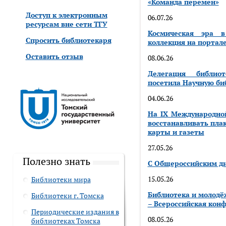
«Команда перемен»
Доступ к электронным
06.07.26
ресурсам вне сети ТГУ
Космическая эра в
Спросить библиотекаря
коллекция на портале
Оставить отзыв
08.06.26
Делегация библио
посетила Научную би
04.06.26
На IX Международно
восстанавливать пла
карты и газеты
27.05.26
Полезно знать
С Общероссийским дн
15.05.26
Библиотеки мира
Библиотека и молодё
Библиотеки г. Томска
– Всероссийская кон
Периодические издания в
08.05.26
библиотеках Томска