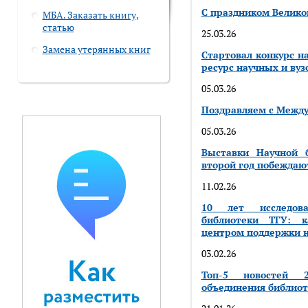
С праздником Велико
МБА. Заказать книгу,
статью
25.03.26
Замена утерянных книг
Стартовал конкурс н
ресурс научных и вуз
05.03.26
Поздравляем с Межд
05.03.26
Выставки Научной 
второй год побеждаю
11.02.26
10 лет исследова
библиотеки ТГУ: к
центром поддержки н
03.02.26
Топ-5 новостей 2
объединения библиот