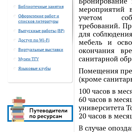
Бронирование
Библиотечные занятия
мероприятий 
учетом собл
Оформление работ и
списков литературы
требований. Пр
Выпускные работы (ВР)
для соблюдения
Доступ по Wi-Fi
мебель и осв
окончания вр
Виртуальные выставки
санитарной обр
Музеи ТГУ
Языковые клубы
Помещения пре
(кроме санитар
100 часов в мес
60 часов в мес
университета Т
20 часов в меся
В случае опозд