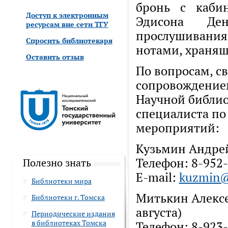
бронь с кабин
Доступ к электронным
Эдисона Де
ресурсам вне сети ТГУ
прослушивания
Спросить библиотекаря
нотами, хранящ
Оставить отзыв
По вопросам, с
сопровождение
Научной библиот
специалиста по
мероприятий:
Кузьмин Андрей 
Телефон: 8-952-
Полезно знать
E-mail:
kuzmin@l
Библиотеки мира
Митькин Алексей
Библиотеки г. Томска
августа)
Периодические издания
в библиотеках Томска
Телефон: 8-923-