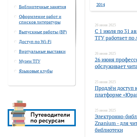
2014
Библиотечные занятия
Оформление работ и
списков литературы
26 июня 2025
С 1 июля по 31 а
Выпускные работы (ВР)
ТГУ работает по
Доступ по Wi-Fi
Виртуальные выставки
26 июня 2025
26 июня професс
Музеи ТГУ
обслуживает чита
Языковые клубы
25 июня 2025
Продлён доступ 
платформе «Юра
25 июня 2025
Электронно-библ
Znanium - для чи
библиотеки