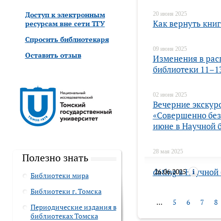
Доступ к электронным
20 июня 2025
Как вернуть книг
ресурсам вне сети ТГУ
Спросить библиотекаря
09 июня 2025
Оставить отзыв
Изменения в рас
библиотеки 11–1
02 июня 2025
Вечерние экскур
«Совершенно без
июне в Научной 
28 мая 2025
Полезно знать
30 мая – новый 
dating в Научной
26.06.2025
Библиотеки мира
Библиотеки г. Томска
…
5
6
7
8
Периодические издания в
библиотеках Томска