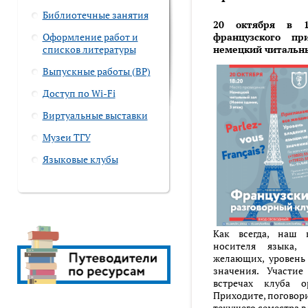
Библиотечные занятия
20 октября в 18
Оформление работ и
французского пр
списков литературы
немецкий читальны
Выпускные работы (ВР)
Доступ по Wi-Fi
Виртуальные выставки
Музеи ТГУ
Языковые клубы
Как всегда, наш 
носителя языка,
желающих, уровень
значения. Участие
встречах клуба о
Приходите, поговори
текущего семестра в