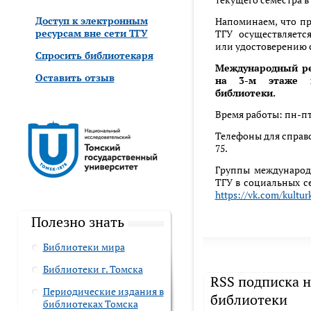
Доступ к электронным
Напоминаем, что пр
ресурсам вне сети ТГУ
ТГУ осуществляетс
или удостоверению 
Спросить библиотекаря
Международный ре
Оставить отзыв
на 3-м этаже н
библиотеки.
Время работы: пн-пт 
Телефоны для справок
75.
Группы международ
ТГУ в социальных с
https://vk.com/kultur
Полезно знать
Библиотеки мира
Библиотеки г. Томска
RSS подписка н
Периодические издания в
библиотеки
библиотеках Томска