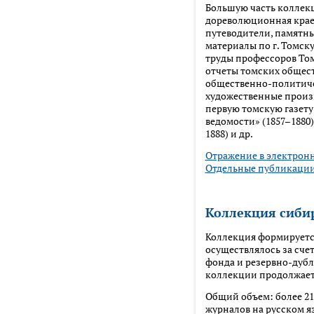
Большую часть коллек
дореволюционная крае
путеводители, памятны
материалы по г. Томску
труды профессоров Том
отчеты томских общест
общественно-политиче
художественные произ
первую томскую газету
ведомости» (1857–1880)
1888) и др.
Отражение в электрон
Отдельные публикации
Коллекция сиби
Коллекция формируется
осуществлялось за сче
фонда и резервно-дуб
коллекции продолжает
Общий объем: более 210
журналов на русском я