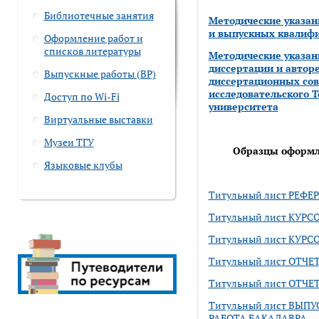
Библиотечные занятия
Методические указан
и выпускных квалиф
Оформление работ и
списков литературы
Методические указа
диссертации и автор
Выпускные работы (ВР)
диссертационных со
исследовательского Т
Доступ по Wi-Fi
университета
Виртуальные выставки
Музеи ТГУ
Образцы оформл
Языковые клубы
Титульный лист РЕФЕ
Титульный лист КУРС
Титульный лист КУРС
Титульный лист ОТЧЕ
Титульный лист ОТЧЕ
Титульный лист ВЫ
РАБОТА БАКАЛАВРА